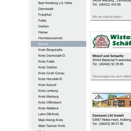
34034
Marburg
, Zimmerpl
Bad Homburg v.d. Höhe
Tel.:
(06421) 414 85
Darmstadt
Frankfurt
Wo wir sind ist oben !
Fulda
Gießen
Hanau
Hochtaunuskreis
Kassel
Kreis Bergstraße
Kreis Darmstadt-D.
Wistof und Schaefer
35444
Biebertal-Frankenb
Kreis Fulda
Tel.:
(06446) 92 29 85
Kreis Gießen
Kreis Groß-Gerau
Überzeugen sie sich selbst
Kreis Hersfeld-R.
Kreis Kassel
Kreis Limburg
Kreis Marburg
Kreis Offenbach
Kreis Waldeck
Lahn-Dill-Kreis
Zimmerei LKI GmbH
63667
Nidda-Harb
, Kolber
Main-Kinzig-Kreis
Tel.:
(06043) 98 57 85
Main-Taunus-Kreis