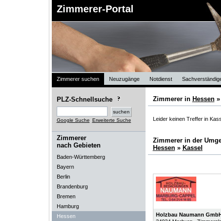
Zimmerer-Portal
Zimmerer suchen
Neuzugänge
Notdienst
Sachverständig
Zimmerer in
Hessen
PLZ-Schnellsuche
Leider keinen Treffer in Kass
Google Suche
Erweiterte Suche
Zimmerer
Zimmerer in der Umg
nach Gebieten
Hessen
»
Kassel
Baden-Württemberg
Bayern
Berlin
Brandenburg
Bremen
Hamburg
Holzbau Naumann Gmb
Hessen