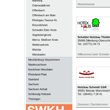
Marburg
Meisterbetrieb
Odenwaldkreis
Offenbach
Offenbach am Main
Rheingau-Taunus-Kr.
Rüsselsheim
Schwalm-Eder-Kreis
Vogelsbergkreis
Schelder Holzbau Thie
Werra- Meißner-Kreis
35688
Dillenburg-Obersch
Tel.:
(02771) 54 72
Wetteraukreis
Wetzlar
Willkommen beim Schelder
Wiesbaden
Mecklenburg-Vorpommern
Niedersachsen
Nordrhein-Westfalen
Rheinland-Pfalz
Saarland
Sachsen
Holzbau Schmidt GbR
Sachsen-Anhalt
35581
Wetzlar-Münchholz
Schleswig-Holstein
Tel.:
(06441) 7 28 41
Thüringen
Zimmerei / Dachdeckerei