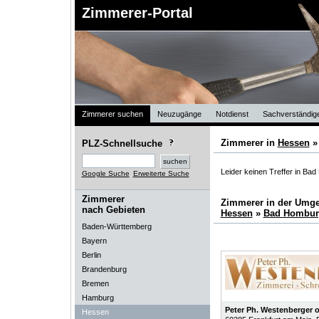
Zimmerer-Portal
Zimmerer suchen
Neuzugänge
Notdienst
Sachverständig
Zimmerer in
Hessen
PLZ-Schnellsuche
Leider keinen Treffer in Ba
Google Suche
Erweiterte Suche
Zimmerer
Zimmerer in der Umg
nach Gebieten
Hessen
»
Bad Homburg
Baden-Württemberg
Bayern
Berlin
Brandenburg
Bremen
Hamburg
Peter Ph. Westenberger
Hessen