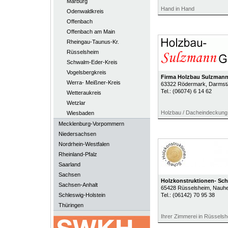
Marburg
Hand in Hand
Odenwaldkreis
Offenbach
Offenbach am Main
Rheingau-Taunus-Kr.
Rüsselsheim
Schwalm-Eder-Kreis
Vogelsbergkreis
Firma Holzbau Sulzman
Werra- Meißner-Kreis
63322
Rödermark
, Darmst
Tel.:
(06074) 6 14 62
Wetteraukreis
Wetzlar
Holzbau / Dacheindeckung 
Wiesbaden
Mecklenburg-Vorpommern
Niedersachsen
Nordrhein-Westfalen
Rheinland-Pfalz
Saarland
Sachsen
Holzkonstruktionen- Sch
Sachsen-Anhalt
65428
Rüsselsheim
, Nauhe
Schleswig-Holstein
Tel.:
(06142) 70 95 38
Thüringen
Ihrer Zimmerei in Rüssels