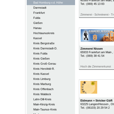
60385
Frankfurt am Main
,
Bad Homburg v.d. Höhe
Tel.:
(069) 45 13 83
Darmstadt
Frankfurt
Zimmerei - Schreinerei - 
Fulda
Gießen
Hanau
Hochtaunuskreis
Kassel
Kreis Bergstraße
Kreis Darmstadt-D.
Zimmerei Nissen
65933
Frankfurt am Main
,
Kreis Fulda
Tel.:
(069) 38 41 54
Kreis Gießen
Kreis Groß-Gerau
Hoch die Zimmererkunst
Kreis Hersfeld-R.
Kreis Kassel
Kreis Limburg
Kreis Marburg
Kreis Offenbach
Kreis Waldeck
Lahn-Dill-Kreis
Eidmann + Stricker GbR
63225
Langen/Hessen
, O
Main-Kinzig-Kreis
Tel.:
(06103) 20 29 54 2
Main-Taunus-Kreis