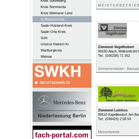
Kreis Sonneberg
M E I S T E R B E T R I E 
Kreis Sömmerda
Kreis Weimarer Land
Kyffhäuserkreis
Saale-Holzland-Kreis
Saale-Orla-Kreis
Suhl
Unstrut-Hainich-Kr.
Zimmerei Vogelhubert
Wartburgkreis
99100
Alach
, Molkenbrühl 
Tel.:
(036208) 71 352
Weimar
Zimmerermeister - Bausac
Zimmerei Leinhos
99510
Kapellendorf
, Am Bu
Tel.:
(036425) 2 09 54
Meisterbetrieb