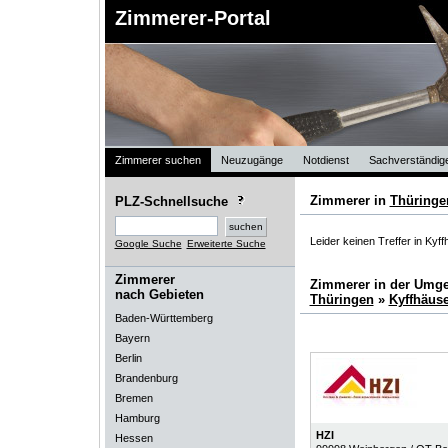
Zimmerer-Portal
Zimmerer suchen
Neuzugänge
Notdienst
Sachverständig
Zimmerer in
Thüringe
PLZ-Schnellsuche
Leider keinen Treffer in Kyf
Google Suche
Erweiterte Suche
Zimmerer
Zimmerer in der Umg
nach Gebieten
Thüringen
»
Kyffhäuse
Baden-Württemberg
Bayern
Berlin
Brandenburg
Bremen
Hamburg
HZI
Hessen