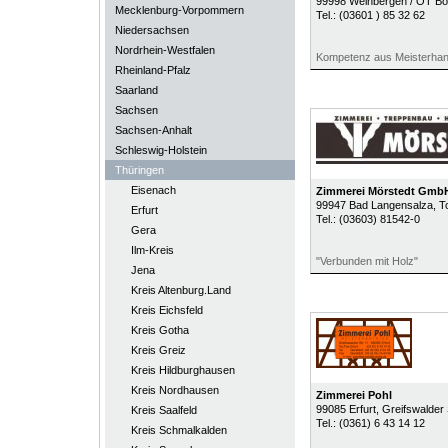
99998
Weinbergen / OT Bol
Mecklenburg-Vorpommern
Tel.:
(03601 ) 85 32 62
Niedersachsen
Nordrhein-Westfalen
Kompetenz aus Meisterha
Rheinland-Pfalz
Saarland
Sachsen
Sachsen-Anhalt
Schleswig-Holstein
Thüringen
Eisenach
Zimmerei Mörstedt Gmb
99947
Bad Langensalza
, T
Erfurt
Tel.:
(03603) 81542-0
Gera
Ilm-Kreis
"Verbunden mit Holz"
Jena
Kreis Altenburg.Land
Kreis Eichsfeld
Kreis Gotha
Kreis Greiz
Kreis Hildburghausen
Kreis Nordhausen
Zimmerei Pohl
99085
Erfurt
, Greifswalder
Kreis Saalfeld
Tel.:
(0361) 6 43 14 12
Kreis Schmalkalden