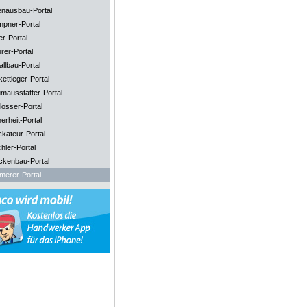
enausbau-Portal
mpner-Portal
er-Portal
rer-Portal
llbau-Portal
ettleger-Portal
mausstatter-Portal
losser-Portal
erheit-Portal
ckateur-Portal
hler-Portal
ckenbau-Portal
merer-Portal