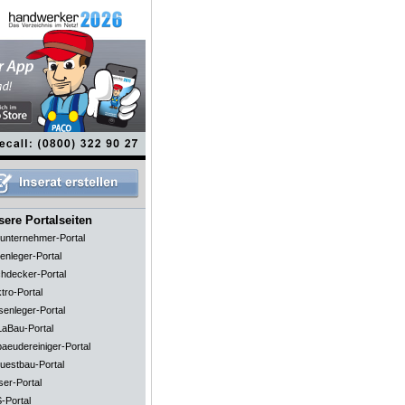
ere Portalseiten
unternehmer-Portal
enleger-Portal
hdecker-Portal
tro-Portal
senleger-Portal
aBau-Portal
aeudereiniger-Portal
uestbau-Portal
ser-Portal
-Portal