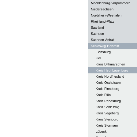
Mecklenburg-Vorpommern
Niedersachsen
Nordrhein-Westfalen
Rheinland-Pfalz
Saarland
Sachsen
Sachsen-Anhalt
Schleswig-Holstein
Flensburg
Kiel
Kreis Dithmarschen
Kreis Hzgt Lauenburg
Kreis Nordfriesland
Kreis Ostholstein
Kreis Pinneberg
Kreis Plön
Kreis Rendsburg
Kreis Schleswig
Kreis Segeberg
Kreis Steinburg
Kreis Stormarn
Lübeck