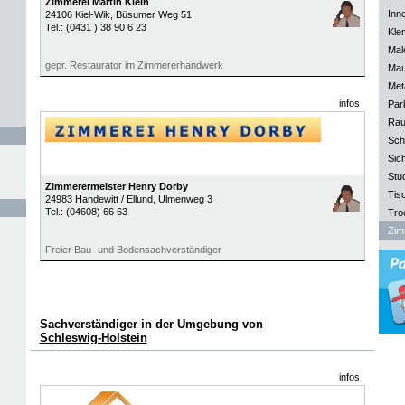
Zimmerei Martin Klein
Inn
24106
Kiel-Wik
, Büsumer Weg 51
Tel.:
(0431 ) 38 90 6 23
Kle
Mal
gepr. Restaurator im Zimmererhandwerk
Mau
Meta
infos
Park
Rau
Sch
Sich
Stu
Zimmerermeister Henry Dorby
Tisc
24983
Handewitt / Ellund
, Ulmenweg 3
Tel.:
(04608) 66 63
Tro
Zim
Freier Bau -und Bodensachverständiger
Sachverständiger in der Umgebung von
Schleswig-Holstein
infos