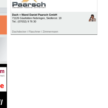
Dach + Wand Daniel Paarsch GmbH
71126
Gäufelden-Nebringen
, Siedlerstr. 18
Tel.:
(07032) 9 76 30
Dachdecker / Flaschner / Zimmermann