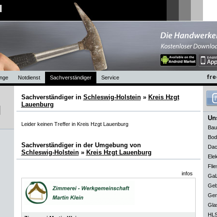
l
nge
Notdienst
Sachverständiger
Service
Sachverständiger in
Schleswig-Holstein
»
Kreis Hzgt
Lauenburg
Uns
Leider keinen Treffer in Kreis Hzgt Lauenburg
Bau
Bod
Sachverständiger in der Umgebung von
Dac
Schleswig-Holstein
»
Kreis Hzgt Lauenburg
Elek
Flie
infos
GaL
Geb
Ger
Gla
HLS