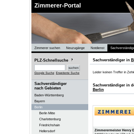
Zimmerer-Portal
Zimmerer suchen
Neuzugänge
Notdienst
Sachverständig
Sachverständiger in
B
PLZ-Schnellsuche
Leider keinen Treffer in Zehl
Google Suche
Erweiterte Suche
Sachverständiger
Sachverständiger in 
nach Gebieten
Berlin
Baden-Württemberg
Bayern
Berlin
Berlin Mitte
Charlottenburg
Friedrichshain
Zimmerermeister Henry 
Hellersdorf