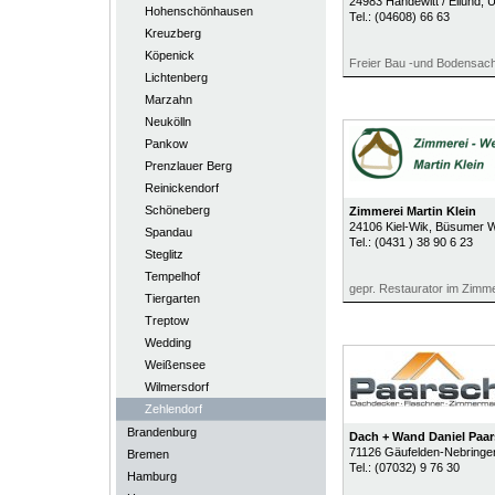
24983
Handewitt / Ellund
, 
Hohenschönhausen
Tel.:
(04608) 66 63
Kreuzberg
Köpenick
Freier Bau -und Bodensach
Lichtenberg
Marzahn
Neukölln
Pankow
Prenzlauer Berg
Reinickendorf
Schöneberg
Zimmerei Martin Klein
24106
Kiel-Wik
, Büsumer 
Spandau
Tel.:
(0431 ) 38 90 6 23
Steglitz
Tempelhof
gepr. Restaurator im Zim
Tiergarten
Treptow
Wedding
Weißensee
Wilmersdorf
Zehlendorf
Brandenburg
Dach + Wand Daniel Pa
71126
Gäufelden-Nebringe
Bremen
Tel.:
(07032) 9 76 30
Hamburg