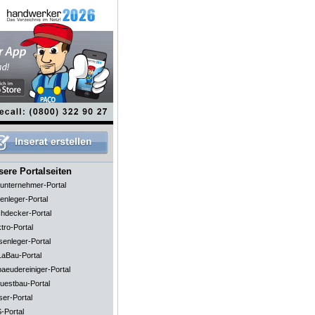
ere Portalseiten
unternehmer-Portal
enleger-Portal
hdecker-Portal
tro-Portal
senleger-Portal
aBau-Portal
aeudereiniger-Portal
uestbau-Portal
ser-Portal
-Portal