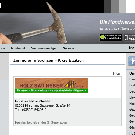
l
nge
Notdienst
Sachverständiger
Service
Zimmerer in
Sachsen
»
Kreis Bautzen
Uns
infos
Bau
Bod
Dac
Elek
Holzbau Heber GmbH
Flie
02681
Kirschau
, Bautzener Straße 24
GaL
Tel.:
(03592) 54393-0
Geb
Ger
Familienbetrieb in der 3. Generation
Gla
HLS