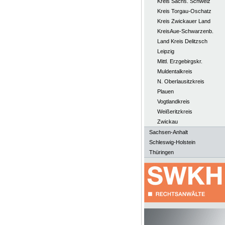
Kreis Sächs. Schweiz
Kreis Torgau-Oschatz
Kreis Zwickauer Land
KreisAue-Schwarzenb.
Land Kreis Delitzsch
Leipzig
Mittl. Erzgebirgskr.
Muldentalkreis
N. Oberlausitzkreis
Plauen
Vogtlandkreis
Weißeritzkreis
Zwickau
Sachsen-Anhalt
Schleswig-Holstein
Thüringen