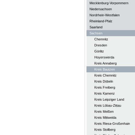
Mecklenburg-Vorpommern
Niedersachsen
Nordrhein-Westfalen
Rheinland-Pfalz
Saarland
Sachsen
Chemnitz
Dresden
Görlitz
Hoyerswerda
Kreis Annaberg
Kreis Bautzen
Kreis Chemnitz
Kreis Döbeln
Kreis Freiberg
Kreis Kamenz
Kreis Leipziger Land
Kreis Löbau-Zittau
Kreis Meißen
Kreis Mittweida
Kreis Riesa-Großenhain
Kreis Stollberg