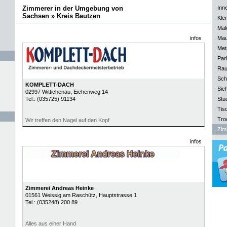
Zimmerer in der Umgebung von
Inn
Sachsen
»
Kreis Bautzen
Kle
Mal
infos
Mau
Meta
Park
Rau
Sch
KOMPLETT-DACH
Sich
02997
Wittichenau
, Eichenweg 14
Tel.:
(035725) 91134
Stu
Tisc
Tro
Wir treffen den Nagel auf den Kopf
Zim
infos
Zimmerei Andreas Heinke
01561
Weissig am Raschütz
, Hauptstrasse 1
Tel.:
(035248) 200 89
Alles aus einer Hand