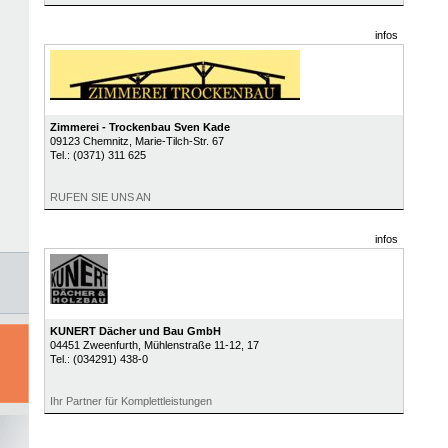
infos
Zimmerei - Trockenbau Sven Kade
09123
Chemnitz
, Marie-Tilch-Str. 67
Tel.:
(0371) 311 625
RUFEN SIE UNS AN
infos
KUNERT Dächer und Bau GmbH
04451
Zweenfurth
, Mühlenstraße 11-12, 17
Tel.:
(034291) 438-0
Ihr Partner für Komplettleistungen