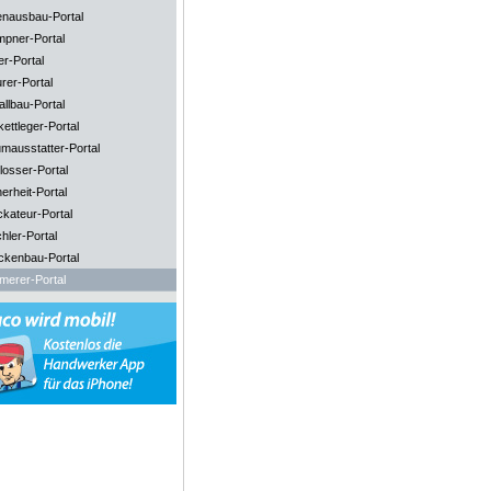
enausbau-Portal
mpner-Portal
er-Portal
rer-Portal
llbau-Portal
ettleger-Portal
mausstatter-Portal
losser-Portal
erheit-Portal
ckateur-Portal
hler-Portal
ckenbau-Portal
merer-Portal