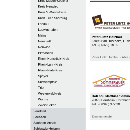
Kreis Mayen-Koblenz
Kreis Neuwied
Kreis S.-Weinstraße
Kreis Trier-Saarburg
Landau
Ludwigshafen
Mainz
Peter Lintz Holzbau
67098
Bad Dürkheim
, Gutl
Neustadt
Tel.:
(06322) 18 55
Neuwied
Pirmasens
Peter Lintz Holzbau - Alle
Rhein-Hunsrück-Kreis
Rhein-Lahn-Kreis
Rhein-Pfalz-Kreis
Speyer
Südwestpfalz
Trier
Westerwaldkreis
Holzbau Matthias Somme
Worms
76879
Bornheim
, Hornbach
Tel.:
(06348) 972 30
Zweibrücken
Saarland
Zimmermeister
Sachsen
Sachsen-Anhalt
Schleswig-Holstein