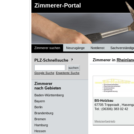
Zimmerer-Portal
Zimmerer suchen
Neuzugänge
Notdienst
Sachverständig
Zimmerer in
Rheinlan
PLZ-Schnellsuche
Google Suche
Erweiterte Suche
Zimmerer
nach Gebieten
Baden-Württemberg
BS-Holzbau
Bayern
67705
Trippstadt
, Haseng
Berlin
Tel.:
(06306) 383 02 42
Brandenburg
Bremen
Meisterbetrieb
Hamburg
Hessen