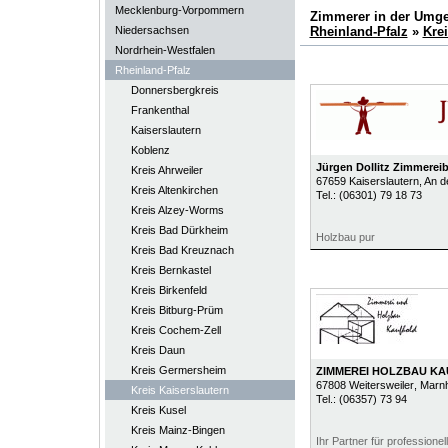
Mecklenburg-Vorpommern
Zimmerer in der Umg
Niedersachsen
Rheinland-Pfalz
»
Krei
Nordrhein-Westfalen
Rheinland-Pfalz
Donnersbergkreis
Frankenthal
Kaiserslautern
Koblenz
Jürgen Dollitz Zimmereib
Kreis Ahrweiler
67659
Kaiserslautern
, An d
Kreis Altenkirchen
Tel.:
(06301) 79 18 73
Kreis Alzey-Worms
Kreis Bad Dürkheim
Holzbau pur
Kreis Bad Kreuznach
Kreis Bernkastel
Kreis Birkenfeld
Kreis Bitburg-Prüm
Kreis Cochem-Zell
Kreis Daun
Kreis Germersheim
ZIMMEREI HOLZBAU K
67808
Weitersweiler
, Marn
Kreis Kaiserslautern
Tel.:
(06357) 73 94
Kreis Kusel
Kreis Mainz-Bingen
Ihr Partner für professionel