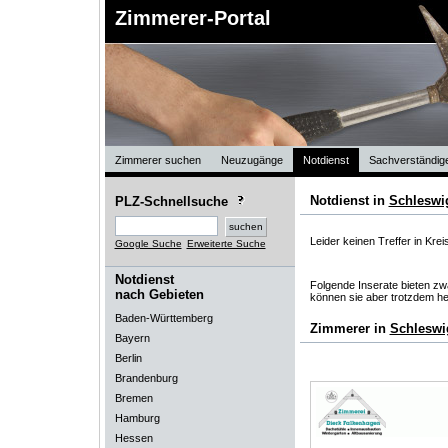
Zimmerer-Portal
Zimmerer suchen
Neuzugänge
Notdienst
Sachverständig
Notdienst in
Schleswig
PLZ-Schnellsuche
Leider keinen Treffer in Kre
Google Suche
Erweiterte Suche
Notdienst
Folgende Inserate bieten zwa
nach Gebieten
können sie aber trotzdem he
Baden-Württemberg
Zimmerer in
Schleswi
Bayern
Berlin
Brandenburg
Bremen
Hamburg
Hessen