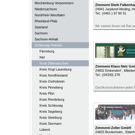
Mecklenburg-Vorpommern
Zimmerei Dierk Falkenh
Niedersachsen
24941
Jarplund-Weding
, H
Tel.:
(0461 ) 97 90 31
Nordrhein-Westfalen
Rheinland-Pfalz
Wir stehen Ihnen mit Rat un
Saarland
Sachsen
Sachsen-Anhalt
Schleswig-Holstein
Flensburg
Kiel
Kreis Dithmarschen
Zimmerei Klaus Nelz G
Kreis Hzgt Lauenburg
24802
Emkendorf
, Mittelw
Tel.:
(04330) 278
Kreis Nordfriesland
Kreis Ostholstein
Kreis Pinneberg
Dachkonstruktionen jeder A
Kreis Plön
Kreis Rendsburg
Kreis Schleswig
Kreis Segeberg
Kreis Steinburg
Kreis Stormarn
Zimmerei-Zeller GmbH
Lübeck
24825
Bordesholm
, Eider