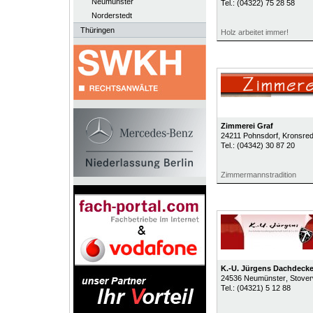
Neumünster
Tel.:
(04322) 75 28 58
Norderstedt
Thüringen
Holz arbeitet immer!
Zimmerei Graf
24211
Pohnsdorf
, Kronsre
Tel.:
(04342) 30 87 20
Zimmermannstradition
K.-U. Jürgens Dachdecke
24536
Neumünster
, Stove
Tel.:
(04321) 5 12 88