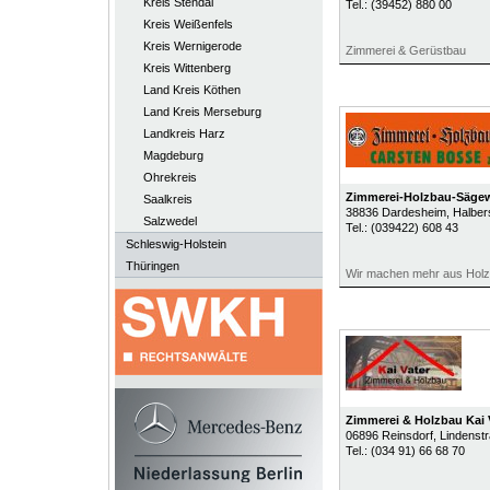
Kreis Stendal
Tel.:
(39452) 880 00
Kreis Weißenfels
Kreis Wernigerode
Zimmerei & Gerüstbau
Kreis Wittenberg
Land Kreis Köthen
Land Kreis Merseburg
Landkreis Harz
Magdeburg
Ohrekreis
Zimmerei-Holzbau-Säge
Saalkreis
38836
Dardesheim
, Halber
Salzwedel
Tel.:
(039422) 608 43
Schleswig-Holstein
Thüringen
Wir machen mehr aus Holz
Zimmerei & Holzbau Kai 
06896
Reinsdorf
, Lindenst
Tel.:
(034 91) 66 68 70