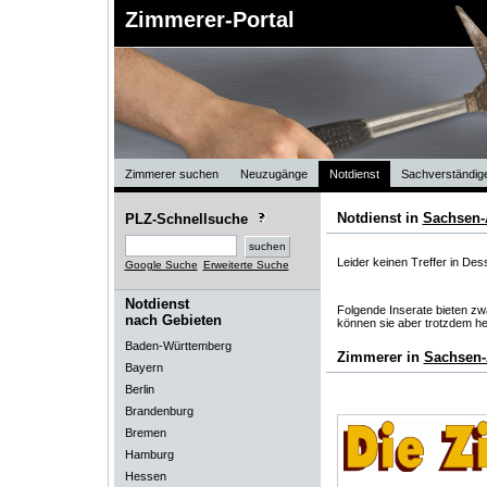
Zimmerer-Portal
Zimmerer suchen
Neuzugänge
Notdienst
Sachverständig
Notdienst in
Sachsen-
PLZ-Schnellsuche
Leider keinen Treffer in Des
Google Suche
Erweiterte Suche
Notdienst
Folgende Inserate bieten zwa
nach Gebieten
können sie aber trotzdem he
Baden-Württemberg
Zimmerer in
Sachsen-
Bayern
Berlin
Brandenburg
Bremen
Hamburg
Hessen