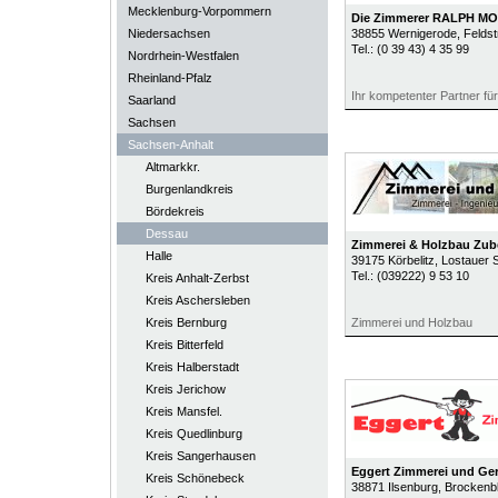
Mecklenburg-Vorpommern
Die Zimmerer RALPH M
Niedersachsen
38855
Wernigerode
, Felds
Tel.:
(0 39 43) 4 35 99
Nordrhein-Westfalen
Rheinland-Pfalz
Ihr kompetenter Partner f
Saarland
Sachsen
Sachsen-Anhalt
Altmarkkr.
Burgenlandkreis
Bördekreis
Dessau
Zimmerei & Holzbau Zu
Halle
39175
Körbelitz
, Lostauer S
Tel.:
(039222) 9 53 10
Kreis Anhalt-Zerbst
Kreis Aschersleben
Kreis Bernburg
Zimmerei und Holzbau
Kreis Bitterfeld
Kreis Halberstadt
Kreis Jerichow
Kreis Mansfel.
Kreis Quedlinburg
Kreis Sangerhausen
Eggert Zimmerei und G
Kreis Schönebeck
38871
Ilsenburg
, Brockenbl