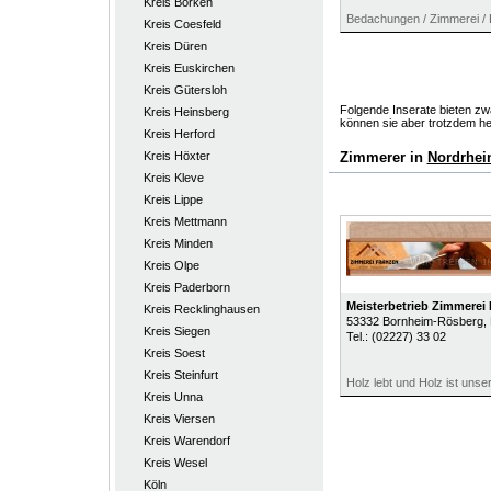
Kreis Borken
Bedachungen / Zimmerei / 
Kreis Coesfeld
Kreis Düren
Kreis Euskirchen
Kreis Gütersloh
Folgende Inserate bieten zwa
Kreis Heinsberg
können sie aber trotzdem he
Kreis Herford
Kreis Höxter
Zimmerer in
Nordrhei
Kreis Kleve
Kreis Lippe
Kreis Mettmann
Kreis Minden
Kreis Olpe
Kreis Paderborn
Meisterbetrieb Zimmerei
Kreis Recklinghausen
53332
Bornheim-Rösberg
,
Kreis Siegen
Tel.:
(02227) 33 02
Kreis Soest
Kreis Steinfurt
Holz lebt und Holz ist unse
Kreis Unna
Kreis Viersen
Kreis Warendorf
Kreis Wesel
Köln