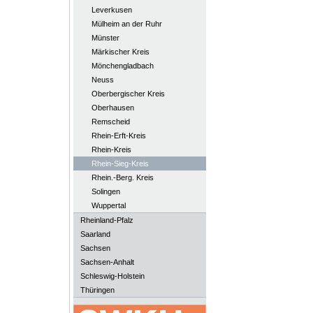
Leverkusen
Mülheim an der Ruhr
Münster
Märkischer Kreis
Mönchengladbach
Neuss
Oberbergischer Kreis
Oberhausen
Remscheid
Rhein-Erft-Kreis
Rhein-Kreis
Rhein-Sieg-Kreis
Rhein.-Berg. Kreis
Solingen
Wuppertal
Rheinland-Pfalz
Saarland
Sachsen
Sachsen-Anhalt
Schleswig-Holstein
Thüringen