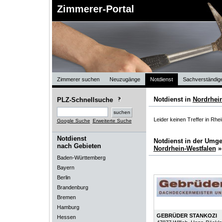
Zimmerer-Portal
Zimmerer suchen
Neuzugänge
Notdienst
Sachverständig
Notdienst in
Nordrhei
PLZ-Schnellsuche
Leider keinen Treffer in Rhe
Google Suche
Erweiterte Suche
Notdienst
Notdienst in der Umg
nach Gebieten
Nordrhein-Westfalen
Baden-Württemberg
Bayern
Berlin
Brandenburg
Bremen
Hamburg
GEBRÜDER STANKOZI
Hessen