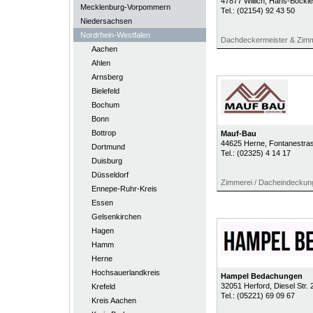
47877
Willich
, Hans-Böckler
Mecklenburg-Vorpommern
Tel.:
(02154) 92 43 50
Niedersachsen
Nordrhein-Westfalen
Dachdeckermeister & Zim
Aachen
Ahlen
Arnsberg
Bielefeld
Bochum
Bonn
Bottrop
Mauf-Bau
44625
Herne
, Fontanestra
Dortmund
Tel.:
(02325) 4 14 17
Duisburg
Düsseldorf
Zimmerei / Dacheindeckun
Ennepe-Ruhr-Kreis
Essen
Gelsenkirchen
Hagen
Hamm
Herne
Hochsauerlandkreis
Hampel Bedachungen
32051
Herford
, Diesel Str. 
Krefeld
Tel.:
(05221) 69 09 67
Kreis Aachen