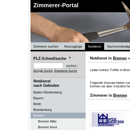
Zimmerer-Portal
Zimmerer suchen
Neuzugänge
Notdienst
Sachverständig
Notdienst in
Bremen
PLZ-Schnellsuche
Leider keinen Treffer in Br
Google Suche
Erweiterte Suche
Notdienst
Folgende Inserate bieten zwa
nach Gebieten
können sie aber trotzdem he
Baden-Württemberg
Zimmerer in
Bremen
Bayern
Berlin
Brandenburg
Bremen
Bremen Mitte
Bremen Nord