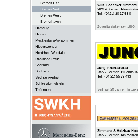
Bremen Ost
Wilh. Bädecker Zimmere
Bremen Süd
28219
Bremen
, Fleetstraß
Tel.:
(0421) 20 17 53 0
Bremen West
Bremerhaven
Zuverlässigkeit seit 1896....
Hamburg
Hessen
Mecklenburg-Vorpommern
Niedersachsen
Nordrhein-Westfalen
Rheinland-Pfalz
Saarland
Jung Innenausbau
Sachsen
28277
Bremen
, Bruchhaus
Tel.:
(04 21) 55 79 433
Sachsen-Anhalt
Schleswig-Holstein
Seit fast 20 Jahren Ihr zuv
Thüringen
Zimmerei & Holzbau Ho
28277
Bremen
, Am Mohren