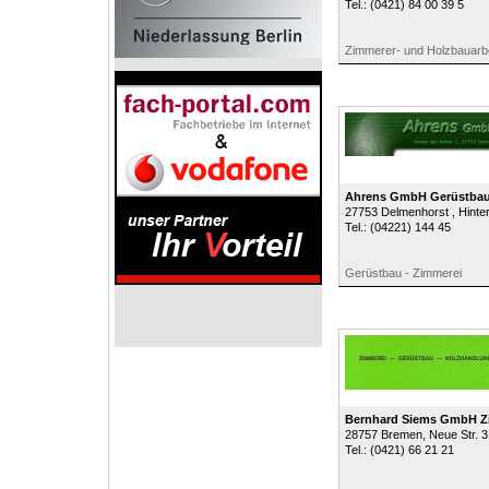
Tel.:
(0421) 84 00 39 5
Zimmerer- und Holzbauarbei
Ahrens GmbH Gerüstbau
27753
Delmenhorst
, Hinte
Tel.:
(04221) 144 45
Gerüstbau - Zimmerei
Bernhard Siems GmbH Z
28757
Bremen
, Neue Str. 3
Tel.:
(0421) 66 21 21