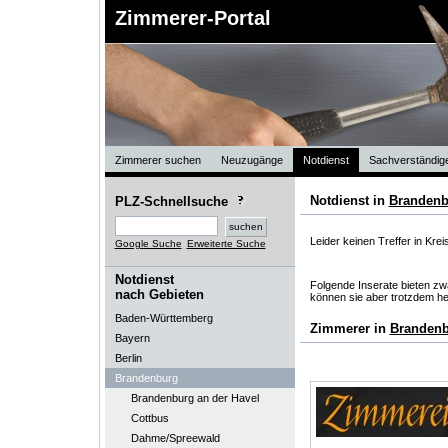
Zimmerer-Portal
Zimmerer suchen
Neuzugänge
Notdienst
Sachverständig
Notdienst in
Brandenb
PLZ-Schnellsuche
Leider keinen Treffer in Kreis
Google Suche
Erweiterte Suche
Notdienst
Folgende Inserate bieten zwa
nach Gebieten
können sie aber trotzdem he
Baden-Württemberg
Zimmerer in
Branden
Bayern
Berlin
Brandenburg
Brandenburg an der Havel
Cottbus
Dahme/Spreewald