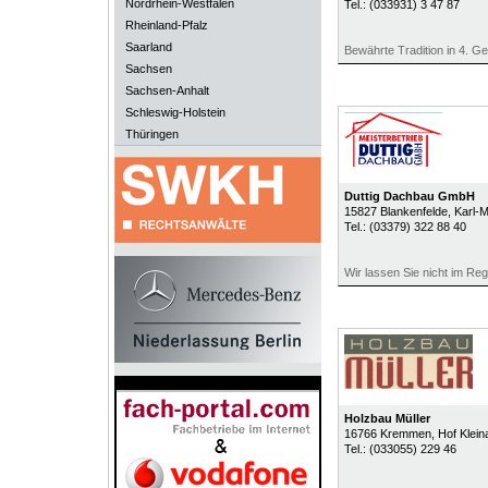
Nordrhein-Westfalen
Tel.:
(033931) 3 47 87
Rheinland-Pfalz
Saarland
Bewährte Tradition in 4. Ge
Sachsen
Sachsen-Anhalt
Schleswig-Holstein
Thüringen
Duttig Dachbau GmbH
15827
Blankenfelde
, Karl-
Tel.:
(03379) 322 88 40
Wir lassen Sie nicht im Re
Holzbau Müller
16766
Kremmen
, Hof Klein
Tel.:
(033055) 229 46