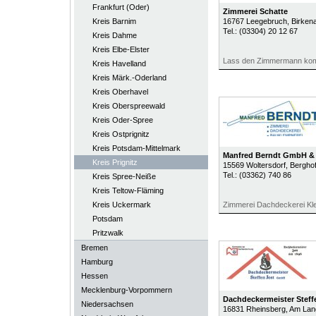
Frankfurt (Oder)
Zimmerei Schatte
Kreis Barnim
16767
Leegebruch
, Birken
Tel.:
(03304) 20 12 67
Kreis Dahme
Kreis Elbe-Elster
Lass den Zimmermann kom
Kreis Havelland
Kreis Märk.-Oderland
Kreis Oberhavel
Kreis Oberspreewald
Kreis Oder-Spree
Kreis Ostprignitz
Kreis Potsdam-Mittelmark
Manfred Berndt GmbH &
Kreis Prignitz
15569
Woltersdorf
, Bergho
Tel.:
(03362) 740 86
Kreis Spree-Neiße
Kreis Teltow-Fläming
Kreis Uckermark
Zimmerei Dachdeckerei Kle
Potsdam
Pritzwalk
Bremen
Hamburg
Hessen
Mecklenburg-Vorpommern
Dachdeckermeister Stef
Niedersachsen
16831
Rheinsberg
, Am Lan