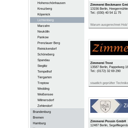
Hohenschönhausen
Zimmerei Beckmann Gm
Kreuzberg
13156
Berlin
, Heegermühle
Tel.:
(030) 40 54 11 75
Köpenick
Lichtenberg
Warum ausgerechnet Holz
Marzahn
Neukölln
Pankow
Prenzlauer Berg
Reinickendorf
Schöneberg
Spandau
Zimmerei Trost
Steglitz
13587
Berlin
, Pappelweg 1
Tel.:
(0172) 32 69 290
Tempelhof
Tiergarten
Treptow
staatlich geprüfter Techni
Wedding
Weißensee
Wilmersdorf
Zehlendorf
Brandenburg
Bremen
Zimmerei Possin GmbH
Hamburg
12487
Berlin
, Segelflieger