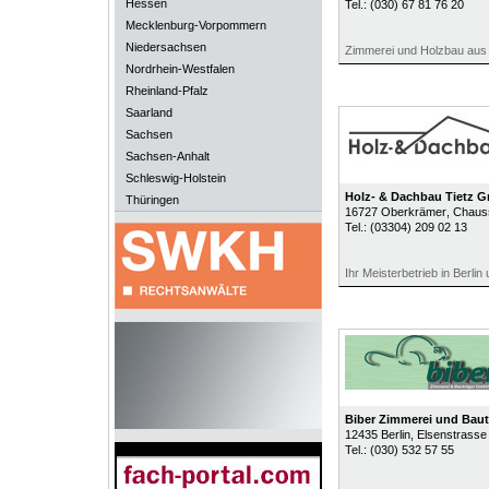
Hessen
Tel.:
(030) 67 81 76 20
Mecklenburg-Vorpommern
Niedersachsen
Zimmerei und Holzbau aus
Nordrhein-Westfalen
Rheinland-Pfalz
Saarland
Sachsen
Sachsen-Anhalt
Schleswig-Holstein
Holz- & Dachbau Tietz 
Thüringen
16727
Oberkrämer
, Chaus
Tel.:
(03304) 209 02 13
Ihr Meisterbetrieb in Berli
Biber Zimmerei und Bau
12435
Berlin
, Elsenstrasse
Tel.:
(030) 532 57 55