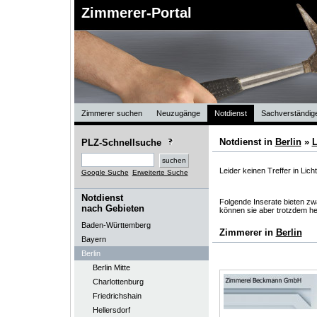
Zimmerer-Portal
Zimmerer suchen
Neuzugänge
Notdienst
Sachverständig
Notdienst in
Berlin
»
L
PLZ-Schnellsuche
Leider keinen Treffer in Lic
Google Suche
Erweiterte Suche
Notdienst
Folgende Inserate bieten zwa
nach Gebieten
können sie aber trotzdem he
Baden-Württemberg
Zimmerer in
Berlin
Bayern
Berlin
Berlin Mitte
Charlottenburg
Friedrichshain
Hellersdorf