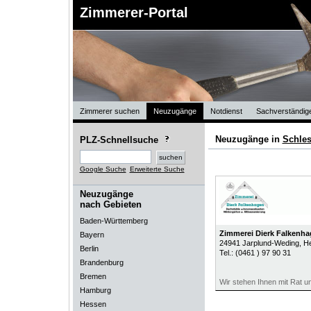
Zimmerer-Portal
Zimmerer suchen
Neuzugänge
Notdienst
Sachverständig
Neuzugänge in
Schles
PLZ-Schnellsuche
Google Suche
Erweiterte Suche
Neuzugänge
nach Gebieten
Baden-Württemberg
Zimmerei Dierk Falkenh
Bayern
24941
Jarplund-Weding
, H
Berlin
Tel.:
(0461 ) 97 90 31
Brandenburg
Bremen
Wir stehen Ihnen mit Rat un
Hamburg
Hessen