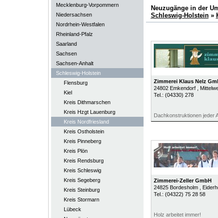
Mecklenburg-Vorpommern
Neuzugänge in der U
Niedersachsen
Schleswig-Holstein
»
Nordrhein-Westfalen
Rheinland-Pfalz
Saarland
Sachsen
Sachsen-Anhalt
Schleswig-Holstein
Zimmerei Klaus Nelz G
Flensburg
24802
Emkendorf
, Mittelw
Kiel
Tel.:
(04330) 278
Kreis Dithmarschen
Kreis Hzgt Lauenburg
Dachkonstruktionen jeder A
Kreis Nordfriesland
Kreis Ostholstein
Kreis Pinneberg
Kreis Plön
Kreis Rendsburg
Kreis Schleswig
Kreis Segeberg
Zimmerei-Zeller GmbH
24825
Bordesholm
, Eider
Kreis Steinburg
Tel.:
(04322) 75 28 58
Kreis Stormarn
Lübeck
Holz arbeitet immer!