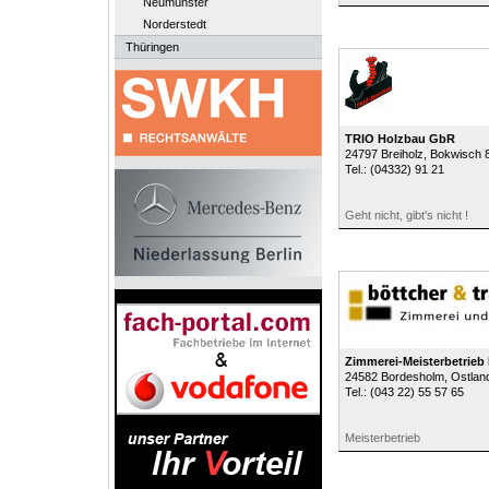
Neumünster
Norderstedt
Thüringen
TRIO Holzbau GbR
24797
Breiholz
, Bokwisch 
Tel.:
(04332) 91 21
Geht nicht, gibt's nicht !
Zimmerei-Meisterbetrieb
24582
Bordesholm
, Ostlan
Tel.:
(043 22) 55 57 65
Meisterbetrieb