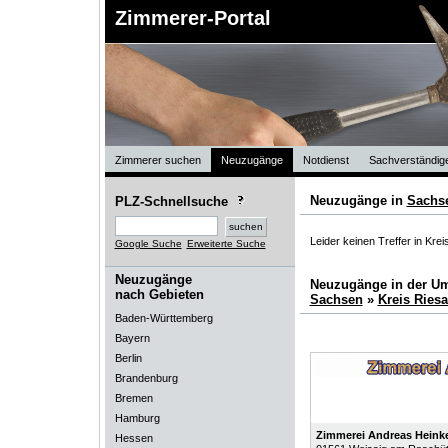
Zimmerer-Portal
Zimmerer suchen
Neuzugänge
Notdienst
Sachverständig
Neuzugänge in
Sachs
PLZ-Schnellsuche
Leider keinen Treffer in Kr
Google Suche
Erweiterte Suche
Neuzugänge
Neuzugänge in der U
nach Gebieten
Sachsen
»
Kreis Ries
Baden-Württemberg
Bayern
Berlin
Brandenburg
Bremen
Hamburg
Zimmerei Andreas Heink
Hessen