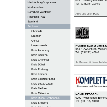
01561
Weissig am Raschü
Mecklenburg-Vorpommern
Tel.:
(035248) 200 89
Niedersachsen
Nordrhein-Westfalen
Alles aus einer Hand
Rheinland-Pfalz
Saarland
Sachsen
Chemnitz
Dresden
Görlitz
Hoyerswerda
KUNERT Dächer und Ba
04451
Zweenfurth
, Mühlen
Kreis Annaberg
Tel.:
(034291) 438-0
Kreis Bautzen
Kreis Chemnitz
Ihr Partner für Komplettlei
Kreis Döbeln
Kreis Freiberg
Kreis Kamenz
Kreis Leipziger Land
Kreis Löbau-Zittau
Kreis Meißen
Kreis Mittweida
KOMPLETT-DACH
02997
Wittichenau
, Eichen
Kreis Riesa-Großenhain
Tel.:
(035725) 91134
Kreis Stollberg