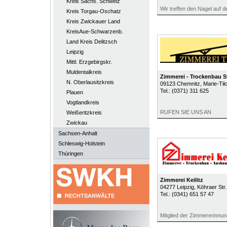
Kreis Sächs. Schweiz
Wir treffen den Nagel auf d
Kreis Torgau-Oschatz
Kreis Zwickauer Land
KreisAue-Schwarzenb.
Land Kreis Delitzsch
Leipzig
Mittl. Erzgebirgskr.
Muldentalkreis
Zimmerei - Trockenbau 
N. Oberlausitzkreis
09123
Chemnitz
, Marie-Til
Tel.:
(0371) 311 625
Plauen
Vogtlandkreis
RUFEN SIE UNS AN
Weißeritzkreis
Zwickau
Sachsen-Anhalt
Schleswig-Holstein
Thüringen
Zimmerei Keilitz
04277
Leipzig
, Köhraer Str
Tel.:
(0341) 651 57 47
Mitglied der Zimmererinnun