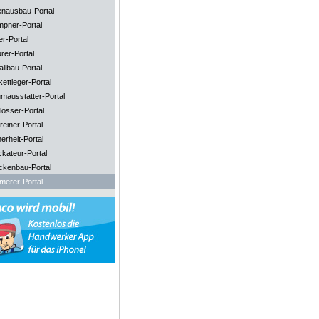
enausbau-Portal
mpner-Portal
er-Portal
rer-Portal
llbau-Portal
ettleger-Portal
mausstatter-Portal
losser-Portal
reiner-Portal
erheit-Portal
ckateur-Portal
ckenbau-Portal
merer-Portal