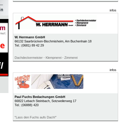
infos
W. Herrmann GmbH
66132
Saarbrücken-Bischmisheim
, Am Buchenhain 18
Tel.:
(0681) 89 42 29
Dachdeckermeister - Klempnerei - Zimmerei
infos
Paul Fuchs Bedachungen GmbH
66822
Lebach Steinbach
, Sotzweilerweg 17
Tel.:
(06888) 420
"Lass den Fuchs aufs Dach!"