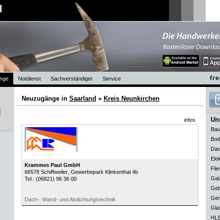
l
nge
Notdienst
Sachverständiger
Service
Neuzugänge in
Saarland
»
Kreis Neunkirchen
Uns
infos
Bau
Bod
Dac
Elek
Krammes Paul GmbH
Flie
66578
Schiffweiler
, Gewerbepark Klinkenthal 4b
GaL
Tel.:
(06821) 96 36 00
Geb
Ger
Dach-, Wand- und Abdichtungstechnik
Gla
HLS