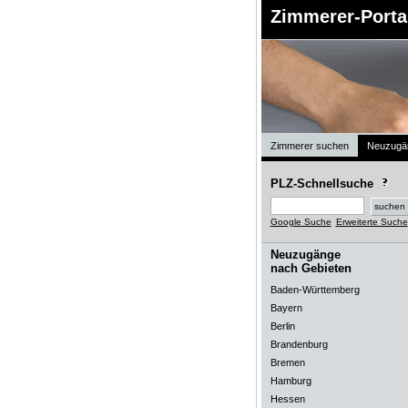
Zimmerer-Porta
Zimmerer suchen
Neuzugä
PLZ-Schnellsuche
Google Suche
Erweiterte Suche
Neuzugänge
nach Gebieten
Baden-Württemberg
Bayern
Berlin
Brandenburg
Bremen
Hamburg
Hessen