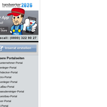
ere Portalseiten
unternehmer-Portal
enleger-Portal
hdecker-Portal
tro-Portal
senleger-Portal
aBau-Portal
aeudereiniger-Portal
uestbau-Portal
ser-Portal
-Portal