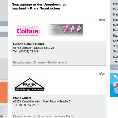
Neuzugänge in der Umgebung von
Inn
Saarland
»
Kreis Neunkirchen
Kle
Mal
infos
Mau
Meta
Park
Rau
Sch
Herbert Colbus GmbH
Sch
66763
Dillingen
, Dieselstraße 28
Tel.:
(06831) 72 0 54
Sich
Stu
Tro
Bedachungen - Zimmerei - Bauklempnerei
Zim
infos
Frank GmbH
66271
Kleinblittersdorf
, Max-Planck-Straße 6
Tel.:
(0 68 05) 72 37
Planen Sie mit uns Ihr schönes, sicheres Dach.