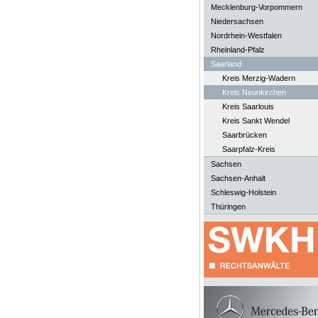
Mecklenburg-Vorpommern
Niedersachsen
Nordrhein-Westfalen
Rheinland-Pfalz
Saarland
Kreis Merzig-Wadern
Kreis Neunkirchen
Kreis Saarlouis
Kreis Sankt Wendel
Saarbrücken
Saarpfalz-Kreis
Sachsen
Sachsen-Anhalt
Schleswig-Holstein
Thüringen