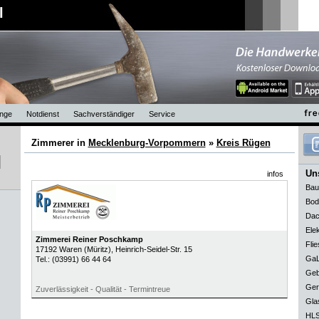
l
nge
Notdienst
Sachverständiger
Service
Zimmerer in
Mecklenburg-Vorpommern
»
Kreis Rügen
Uns
infos
Bau
Bod
Dac
Elek
Zimmerei Reiner Poschkamp
Flie
17192
Waren (Müritz)
, Heinrich-Seidel-Str. 15
GaL
Tel.:
(03991) 66 44 64
Geb
Ger
Zuverlässigkeit - Qualität - Termintreue
Gla
HLS