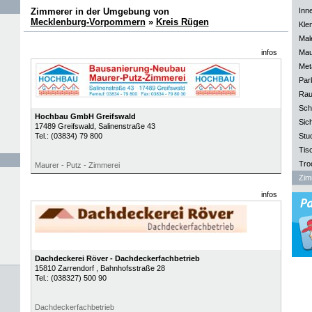
Zimmerer in der Umgebung von
Inn
Mecklenburg-Vorpommern
»
Kreis Rügen
Kle
Mal
infos
Mau
Meta
Park
Rau
Sch
Hochbau GmbH Greifswald
Sich
17489
Greifswald
, Salinenstraße 43
Tel.:
(03834) 79 800
Stu
Tisc
Tro
Maurer - Putz - Zimmerei
Zim
infos
Dachdeckerei Röver - Dachdeckerfachbetrieb
15810
Zarrendorf
, Bahnhofsstraße 28
Tel.:
(038327) 500 90
Dachdeckerfachbetrieb