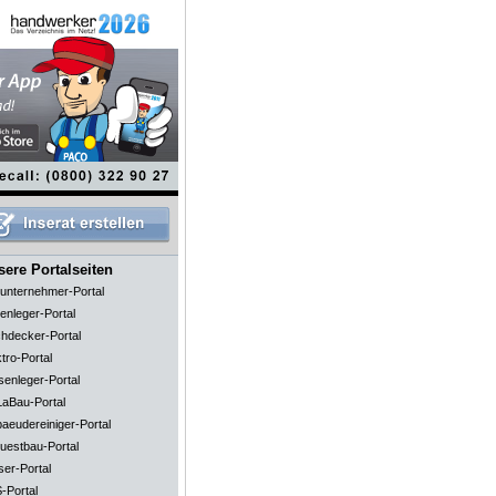
ere Portalseiten
unternehmer-Portal
enleger-Portal
hdecker-Portal
tro-Portal
senleger-Portal
aBau-Portal
aeudereiniger-Portal
uestbau-Portal
ser-Portal
-Portal