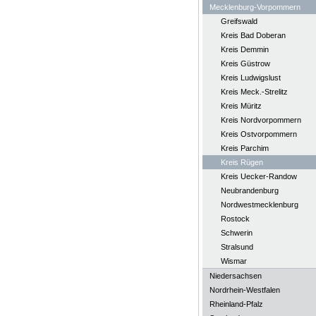
Mecklenburg-Vorpommern
Greifswald
Kreis Bad Doberan
Kreis Demmin
Kreis Güstrow
Kreis Ludwigslust
Kreis Meck.-Strelitz
Kreis Müritz
Kreis Nordvorpommern
Kreis Ostvorpommern
Kreis Parchim
Kreis Rügen
Kreis Uecker-Randow
Neubrandenburg
Nordwestmecklenburg
Rostock
Schwerin
Stralsund
Wismar
Niedersachsen
Nordrhein-Westfalen
Rheinland-Pfalz