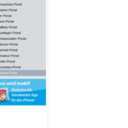
enausbau-Portal
mpner-Portal
er-Portal
rer-Portal
llbau-Portal
ettleger-Portal
mausstatter-Portal
losser-Portal
erheit-Portal
ckateur-Portal
hler-Portal
ckenbau-Portal
merer-Portal